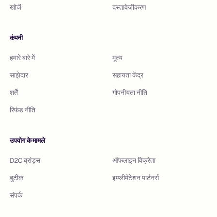
खोजें
दस्तावेज़ीकरण
कंपनी
हमारे बारे में
मूल्य
साझेदार
सहायता केंद्र
शर्तें
गोपनीयता नीति
रिफंड नीति
उपयोग के मामले
D2C ब्रांड्स
ऑफलाइन विक्रेता
बुटीक
इम्प्लीमेंटेशन पार्टनर्स
संपर्क